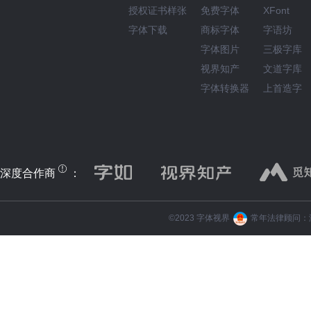
授权证书样张
免费字体
XFont
字体下载
商标字体
字语坊
字体图片
三极字库
视界知产
文道字库
字体转换器
上首造字
深度合作商
：
©️2023 字体视界
常年法律顾问：