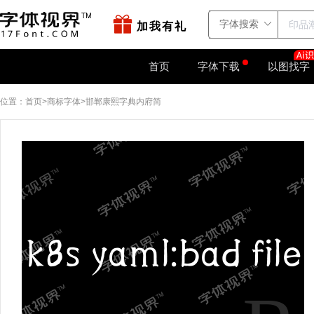
站点地图
字如网
加我有礼
首页
字体下载
以图找字
位置：
首页
商标字体
邯郸康熙字典内府简
>
>
k8s yaml:bad file