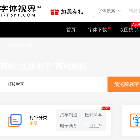
站点地图
字如网
加我有礼
首页
字体下载
以图找字
：
字体视界
商标用字
>
商标“注册用字”商用授权
预览商标字
HOT
汽车制造
医药科学
行业分类
不限
电子商务
工业生产