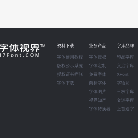
资料下载
业务产品
字库品牌
字体使用教程
字体授权
印品字库
版权公示系统
字体定制
义启字库
授权证书样张
免费字体
XFont
字体下载
商标字体
字语坊
字体图片
三极字库
视界知产
文道字库
字体转换器
上首造字