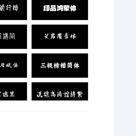
梁行楷
印品鸿蒙体
篆遇简
义启魔音体
三极榜楷简体
壁赋体
汉标高清馆诗繁
宣逸黑
胖橘猫老师
囧囧体