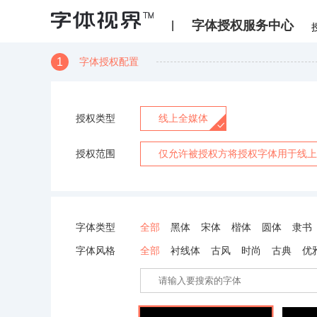
字体授权服务中心
|
1
字体授权配置
授权类型
线上全媒体
授权范围
仅允许被授权方将授权字体用于线上
字体类型
全部
黑体
宋体
楷体
圆体
隶书
字体风格
全部
衬线体
古风
时尚
古典
优