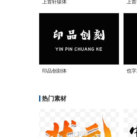
上首轩辕体
上首
印品创刻体
也字
热门素材