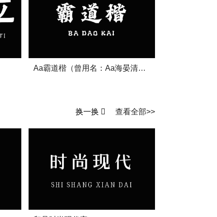
Aa霸道楷（曾用名：Aa海晏清河粗楷）
换一换
查看全部>>