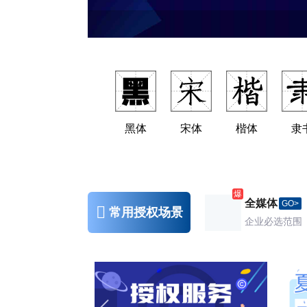
黑体
宋体
楷体
隶
全媒体
GO>
常用授权场景
企业必选范围