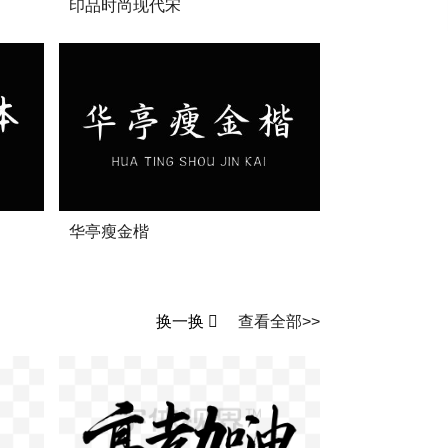
印品时尚现代宋
华亭瘦金楷
换一换
查看全部>>