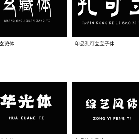
玄藏体
印品孔可立宝子体