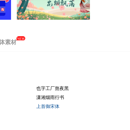
体素材
也字工厂多肉体
字语文乐体 Bold
上首倾城体
汉呈王天喜毛笔书法
Aa研宋
也字工厂熬夜黑
潇湘烟雨行书
上首御宋体