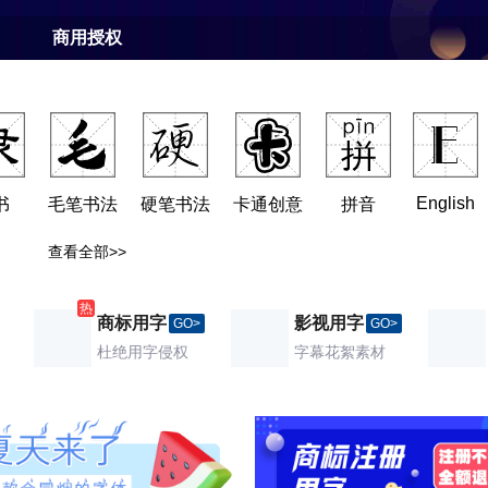
商用授权
English
书
毛笔书法
硬笔书法
卡通创意
拼音
查看全部>>
商标用字
影视用字
GO>
GO>
杜绝用字侵权
字幕花絮素材