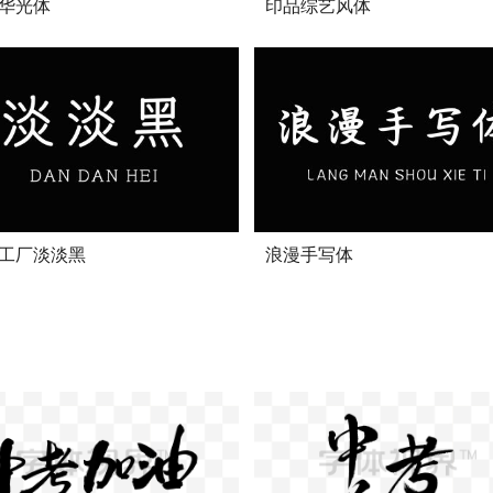
华光体
印品综艺风体
工厂淡淡黑
浪漫手写体