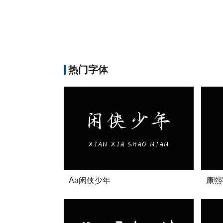
热门字体
Aa闲侠少年
康熙