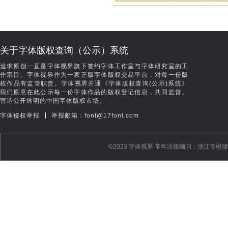
关于字体版权查询（公示）系统
追求原创一直是字体视界旗下签约字体工作室与字体研究室的工
作宗旨。字体视界作为一家正版字体版权交易平台，对每一份版
权作品有监管职责。字体视界开通《字体版权查询(公示)系统》
我们原意在此公示每一份字体作品的版权登记信息，共同监督。
营造公开透明的中国字体版权市场。
|
字体侵权举报
举报邮箱：font@17font.com
©️2023 字体视界 常年法律顾问：浙江专橙