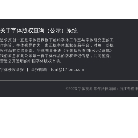
关于字体版权查询（公示）系统
追求原创一直是字体视界旗下签约字体工作室与字体研究室的工
作宗旨。字体视界作为一家正版字体版权交易平台，对每一份版
权作品有监管职责。字体视界开通《字体版权查询(公示)系统》
我们原意在此公示每一份字体作品的版权登记信息，共同监督。
营造公开透明的中国字体版权市场。
|
字体侵权举报
举报邮箱：font@17font.com
©️2023 字体视界 常年法律顾问：浙江专橙