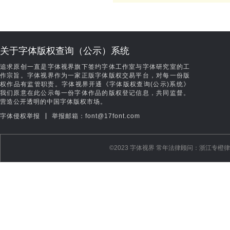
关于字体版权查询（公示）系统
追求原创一直是字体视界旗下签约字体工作室与字体研究室的工
作宗旨。字体视界作为一家正版字体版权交易平台，对每一份版
权作品有监管职责。字体视界开通《字体版权查询(公示)系统》
我们原意在此公示每一份字体作品的版权登记信息，共同监督。
营造公开透明的中国字体版权市场。
|
字体侵权举报
举报邮箱：font@17font.com
©️2023 字体视界 常年法律顾问：浙江专橙