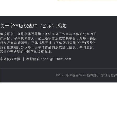
关于字体版权查询（公示）系统
追求原创一直是字体视界旗下签约字体工作室与字体研究室的工
作宗旨。字体视界作为一家正版字体版权交易平台，对每一份版
权作品有监管职责。字体视界开通《字体版权查询(公示)系统》
我们原意在此公示每一份字体作品的版权登记信息，共同监督。
营造公开透明的中国字体版权市场。
|
字体侵权举报
举报邮箱：font@17font.com
©️2023 字体视界 常年法律顾问：浙江专橙