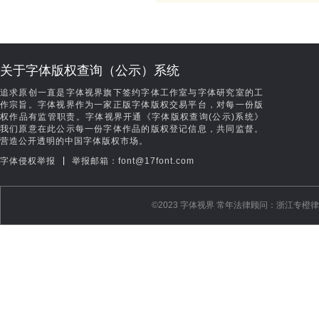
关于字体版权查询（公示）系统
追求原创一直是字体视界旗下签约字体工作室与字体研究室的工
作宗旨。字体视界作为一家正版字体版权交易平台，对每一份版
权作品有监管职责。字体视界开通《字体版权查询(公示)系统》
我们原意在此公示每一份字体作品的版权登记信息，共同监督。
营造公开透明的中国字体版权市场。
|
字体侵权举报
举报邮箱：font@17font.com
©️2023 字体视界 常年法律顾问：浙江专橙