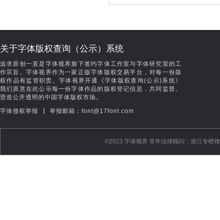
关于字体版权查询（公示）系统
追求原创一直是字体视界旗下签约字体工作室与字体研究室的工
作宗旨。字体视界作为一家正版字体版权交易平台，对每一份版
权作品有监管职责。字体视界开通《字体版权查询(公示)系统》
我们原意在此公示每一份字体作品的版权登记信息，共同监督。
营造公开透明的中国字体版权市场。
|
字体侵权举报
举报邮箱：font@17font.com
©️2023 字体视界 常年法律顾问：浙江专橙