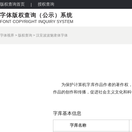
版权查询首页
授权查询
|
字体版权查询（公示）系统
FONT COPYRIGHT INQUIRY SYSTEM
字体视界
>
版权查询
>
汉呈波波魅隶体字体
为保护计算机字库作品作者的著作权
作品的创作和传播，促进社会主义文化和科
字库基本信息
字库名称