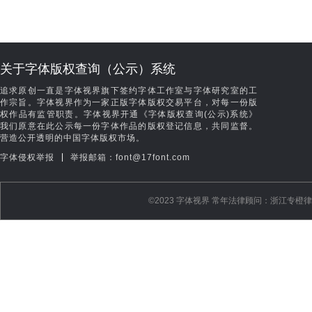
关于字体版权查询（公示）系统
追求原创一直是字体视界旗下签约字体工作室与字体研究室的工
作宗旨。字体视界作为一家正版字体版权交易平台，对每一份版
权作品有监管职责。字体视界开通《字体版权查询(公示)系统》
我们原意在此公示每一份字体作品的版权登记信息，共同监督。
营造公开透明的中国字体版权市场。
|
字体侵权举报
举报邮箱：font@17font.com
©️2023 字体视界 常年法律顾问：浙江专橙