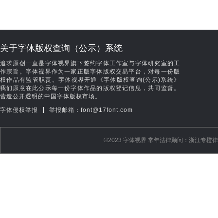
关于字体版权查询（公示）系统
追求原创一直是字体视界旗下签约字体工作室与字体研究室的工
作宗旨。字体视界作为一家正版字体版权交易平台，对每一份版
权作品有监管职责。字体视界开通《字体版权查询(公示)系统》
我们原意在此公示每一份字体作品的版权登记信息，共同监督。
营造公开透明的中国字体版权市场。
|
字体侵权举报
举报邮箱：font@17font.com
©️2023 字体视界 常年法律顾问：浙江专橙