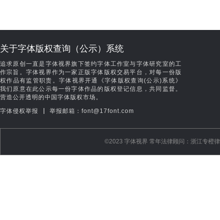
关于字体版权查询（公示）系统
追求原创一直是字体视界旗下签约字体工作室与字体研究室的工
作宗旨。字体视界作为一家正版字体版权交易平台，对每一份版
权作品有监管职责。字体视界开通《字体版权查询(公示)系统》
我们原意在此公示每一份字体作品的版权登记信息，共同监督。
营造公开透明的中国字体版权市场。
|
字体侵权举报
举报邮箱：font@17font.com
©️2023 字体视界 常年法律顾问：浙江专橙