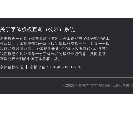
关于字体版权查询（公示）系统
追求原创一直是字体视界旗下签约字体工作室与字体研究室的工
作宗旨。字体视界作为一家正版字体版权交易平台，对每一份版
权作品有监管职责。字体视界开通《字体版权查询(公示)系统》
我们原意在此公示每一份字体作品的版权登记信息，共同监督。
营造公开透明的中国字体版权市场。
|
字体侵权举报
举报邮箱：font@17font.com
©️2023 字体视界 常年法律顾问：浙江专橙