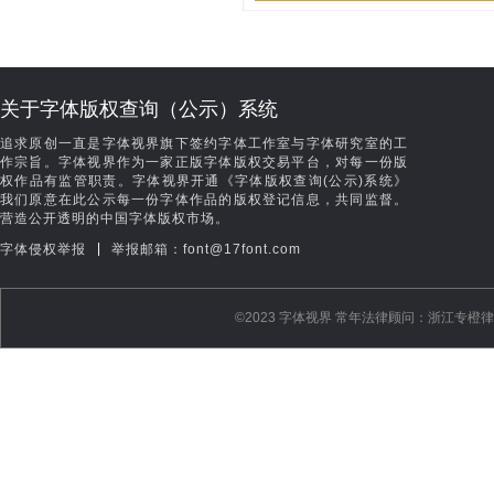
关于字体版权查询（公示）系统
追求原创一直是字体视界旗下签约字体工作室与字体研究室的工
作宗旨。字体视界作为一家正版字体版权交易平台，对每一份版
权作品有监管职责。字体视界开通《字体版权查询(公示)系统》
我们原意在此公示每一份字体作品的版权登记信息，共同监督。
营造公开透明的中国字体版权市场。
|
字体侵权举报
举报邮箱：font@17font.com
©️2023 字体视界 常年法律顾问：浙江专橙