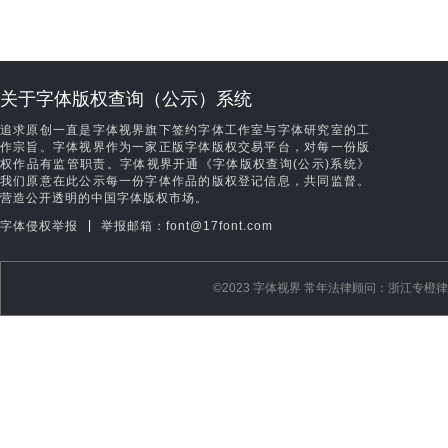
关于字体版权查询（公示）系统
追求原创一直是字体视界旗下签约字体工作室与字体研究室的工
作宗旨。字体视界作为一家正版字体版权交易平台，对每一份版
权作品有监管职责。字体视界开通《字体版权查询(公示)系统》
我们原意在此公示每一份字体作品的版权登记信息，共同监督。
营造公开透明的中国字体版权市场。
|
字体侵权举报
举报邮箱：font@17font.com
©️2023 字体视界 常年法律顾问：浙江专橙