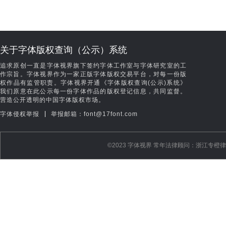
关于字体版权查询（公示）系统
追求原创一直是字体视界旗下签约字体工作室与字体研究室的工
作宗旨。字体视界作为一家正版字体版权交易平台，对每一份版
权作品有监管职责。字体视界开通《字体版权查询(公示)系统》
我们原意在此公示每一份字体作品的版权登记信息，共同监督。
营造公开透明的中国字体版权市场。
|
字体侵权举报
举报邮箱：font@17font.com
©️2023 字体视界 常年法律顾问：浙江专橙