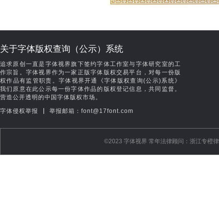
关于字体版权查询（公示）系统
追求原创一直是字体视界旗下签约字体工作室与字体研究室的工
作宗旨。字体视界作为一家正版字体版权交易平台，对每一份版
权作品有监管职责。字体视界开通《字体版权查询(公示)系统》
我们原意在此公示每一份字体作品的版权登记信息，共同监督。
营造公开透明的中国字体版权市场。
|
字体侵权举报
举报邮箱：font@17font.com
©️2023 字体视界 常年法律顾问：浙江专橙