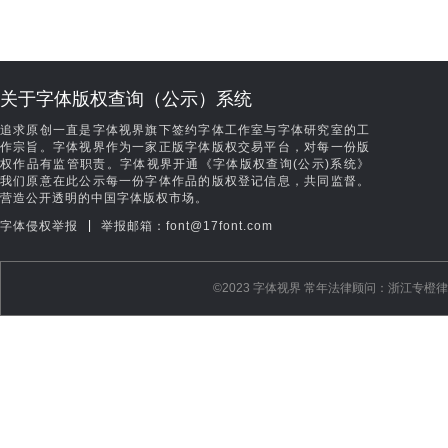
关于字体版权查询（公示）系统
追求原创一直是字体视界旗下签约字体工作室与字体研究室的工
作宗旨。字体视界作为一家正版字体版权交易平台，对每一份版
权作品有监管职责。字体视界开通《字体版权查询(公示)系统》
我们原意在此公示每一份字体作品的版权登记信息，共同监督。
营造公开透明的中国字体版权市场。
|
字体侵权举报
举报邮箱：font@17font.com
©️2023 字体视界 常年法律顾问：浙江专橙