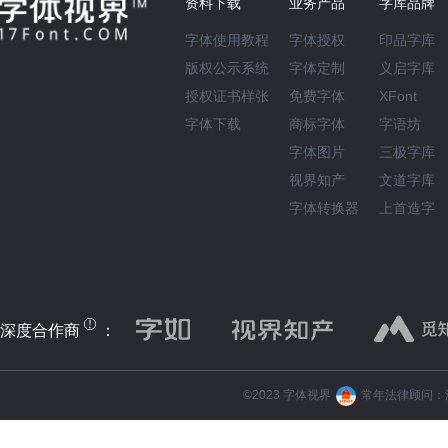
资料下载
业务产品
字库品牌
字体使用教程
字体授权
印品字库
版权公示系统
字体定制
义启字库
授权证书样张
免费字体
XFont
字体下载
商标字体
字语坊
字体图片
三极字库
视界知产
文道字库
字体转换器
上首造字
深度合作商
：
©️2023 字体视界
常年法律顾问：