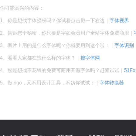
你可能高兴的内容：
1、你是想找字体授权吗？你试着点击戳一下右边｜
字体视界
2、告诉您个秘密，你只要是字如会员用户全站字体免费商用｜
3、图片上用的是什么字体呢？你就要用到这个啦！｜
字体识别
4、看看大家都在找什么样的字体？｜
搜字体网
4、您是想找不花钱的免费可商用开源字体吗？赶紧试试｜
51Fo
5、做logo，又不用设计工具，不妨你试试：｜
字体转换器