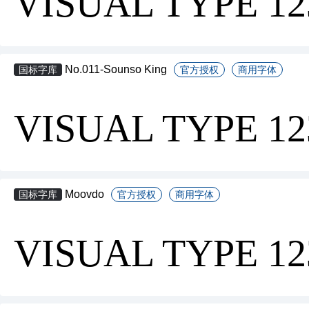
VISUAL TYPE 12
No.011-Sounso King
国标字库
官方授权
商用字体
字体下载
VISUAL TYPE 12
Moovdo
国标字库
官方授权
商用字体
字体下载
VISUAL TYPE 12