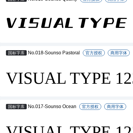
字体下载
VISUAL TYP
No.018-Sounso Pastoral
国标字库
官方授权
商用字体
VISUAL TYPE 12
No.017-Sounso Ocean
国标字库
官方授权
商用字体
VISUAL TYPE 12