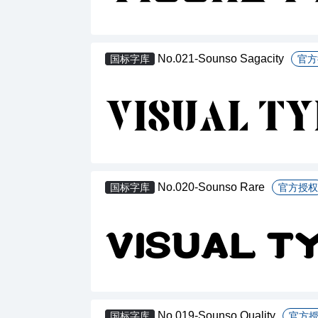
No.021-Sounso Sagacity
国标字库
官方
VISUAL T
No.020-Sounso Rare
国标字库
官方授权
VISUAL T
No.019-Sounso Quality
国标字库
官方