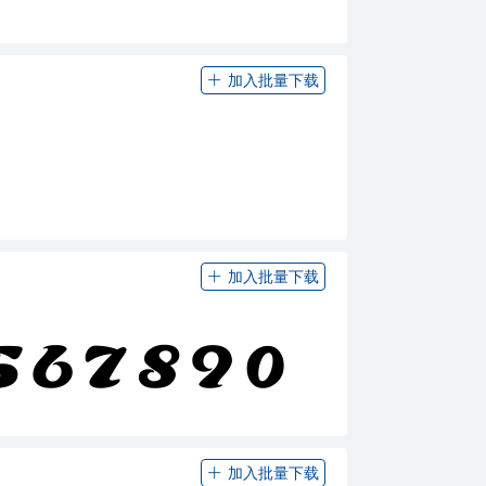
加入批量下载
加入批量下载
567890
加入批量下载