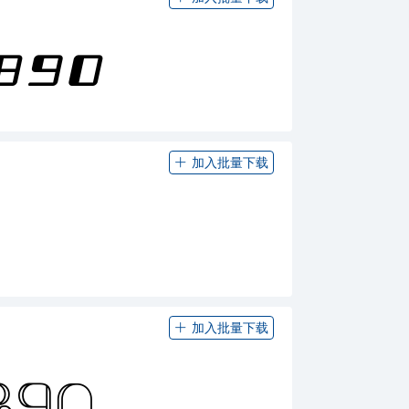
890
加入批量下载
加入批量下载
890