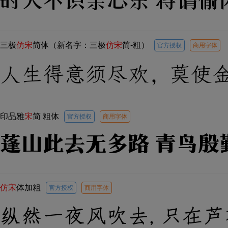
时人不识余心乐 将谓偷
三极
仿
宋
简体（新名字：三极
仿
宋
简-粗）
官方授权
商用字体
人生得意须尽欢，莫使
字体下载
印品雅
宋
简 粗体
官方授权
商用字体
蓬山此去无多路 青鸟殷
字体下载
仿
宋
体加粗
官方授权
商用字体
纵然一夜风吹去，只在芦
字体下载