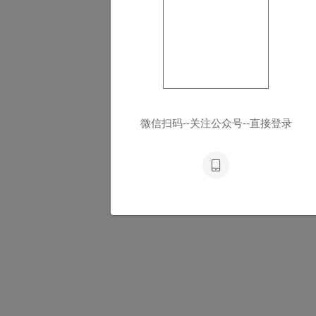
微信扫码--关注公众号--直接登录