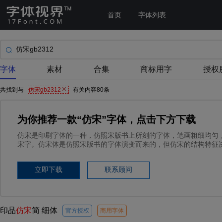
站点地图
字如网
首页
字体列表
字体
素材
合集
商标用字
授权
共找到与
仿宋gb2312
有关内容80条
为你推荐一款“仿宋”字体，点击下方下载
仿宋是印刷字体的一种，仿照宋版书上所刻的字体，笔画粗细均匀
宋字。仿宋体是仿照宋版书的字体演变而来的，但仿宋的结构特征
立即下载
联系顾问
印品
仿
宋
简 细体
官方授权
商用字体