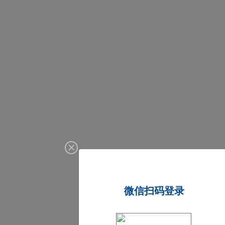
微信扫码登录