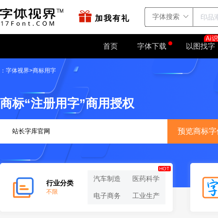
站点地图
字如网
加我有礼
首页
字体下载
以图找字
：
字体视界
商标用字
>
商标“注册用字”商用授权
预览商标字
HOT
汽车制造
医药科学
行业分类
不限
电子商务
工业生产