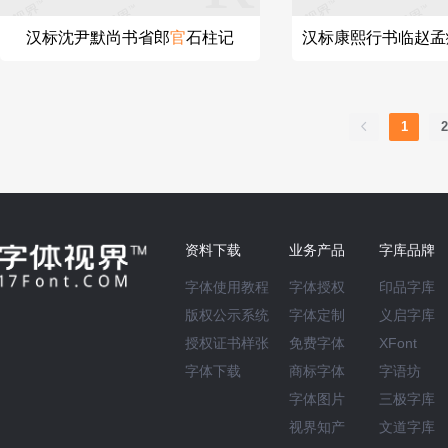
汉标沈尹默尚书省郎
官
石柱记
汉标康熙行书临赵孟
1
2
资料下载
业务产品
字库品牌
字体使用教程
字体授权
印品字库
版权公示系统
字体定制
义启字库
授权证书样张
免费字体
XFont
字体下载
商标字体
字语坊
字体图片
三极字库
视界知产
文道字库