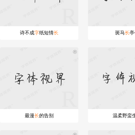
诗不成
字
纸短情
长
斑马
长
亭
®
字体视界
字体
最漫
长
的告别
温柔野蛮
®