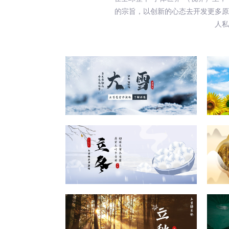
的宗旨，以创新的心态去开发更多原
人私