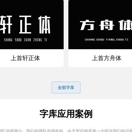
上首轩正体
上首方舟体
全部字库
字库应用案例
“我”还很渺小，我们的团队也很年轻，今天您可能是第一次听说我们的品