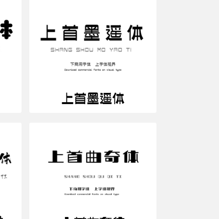
上首墨遥体