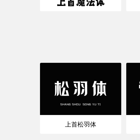
上首魔法体
上首松羽体