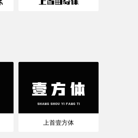
体
上首曲奇体
上首壹方体