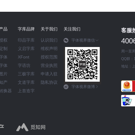
产品
字库品牌
关于我们
关注我们
客服
400
授权
印品字库
认识我们
字体视界微信
定制
义启字库
维权声明
周一至周五
字体
XFont
授权范围
QQ群：17
字体
字语坊
营业执照
地址：上
图片
三极字库
申请入驻
知产
文道字库
隐私协议
字体视界微博
转换器
上首造字