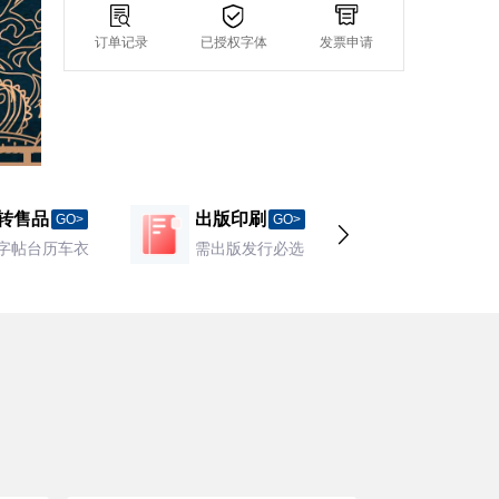
订单记录
已授权字体
发票申请
转售品
出版印刷
GO>
GO>
字帖台历车衣
需出版发行必选