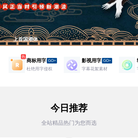
上首国潮体
商标用字
影视用字
GO>
GO>
杜绝用字侵权
字幕花絮素材
今日推荐
全站精品热门为您而选