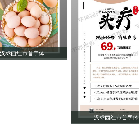
汉标西红市首字体
汉标西红市首字体