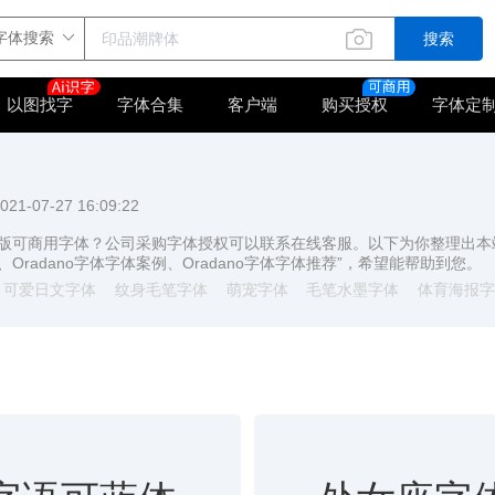
搜索
以图找字
字体合集
客户端
购买授权
字体定
021-07-27 16:09:22
正版可商用字体？公司采购字体授权可以联系在线客服。以下为你整理出本站关于
、Oradano字体字体案例、Oradano字体字体推荐”，希望能帮助到您。
可爱日文字体
纹身毛笔字体
萌宠字体
毛笔水墨字体
体育海报