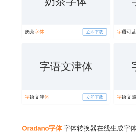
奶茶字体
奶茶
字
体
字
语可
立即下载
字语文津体
字
语文津
体
字
语文
立即下载
Oradano字体
字体转换器在线生成字