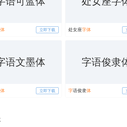
字语可蓝体
处女座字
蓝
体
处女座
字
体
立即下载
字语文墨体
字语俊隶
墨
体
字
语俊隶
体
立即下载
体