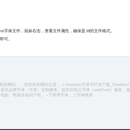
dano字体文件，鼠标右击，查看文件属性，确保是.ttf的文件格式。
”即可。
案之书
首正雅体字体
肃楷书字体
隶变
欧式花体字体
朗正体
华文中宋繁体
促字体
PiliEG字体
朗正体9号
杨东字体
中华行楷
标音
Rois
用授权的网站」；您前所在网站位置：
> Oradano字体字打包下载_Orada
提供品牌字体（字库）定制服务、提供在线云字体（webFont）服务、
电影、电视等知识产权。--下商用字体，上字体视界。