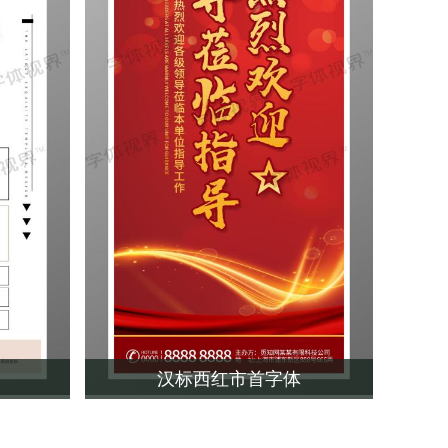
汉标西红市首字体