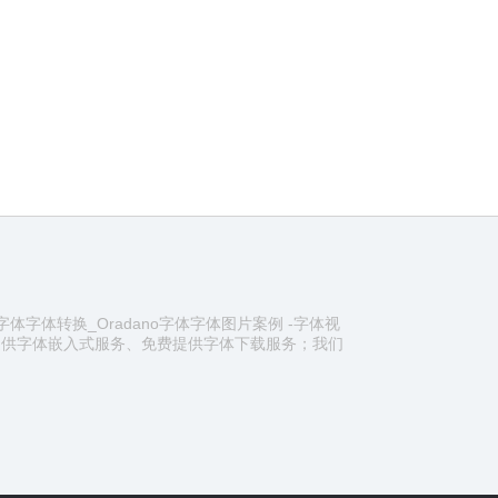
字体
-Black
迷你字
点
点点
方正隶二繁体
no字体字体转换_Oradano字体字体图片案例 -字体视
提供字体嵌入式服务、免费提供字体下载服务；我们