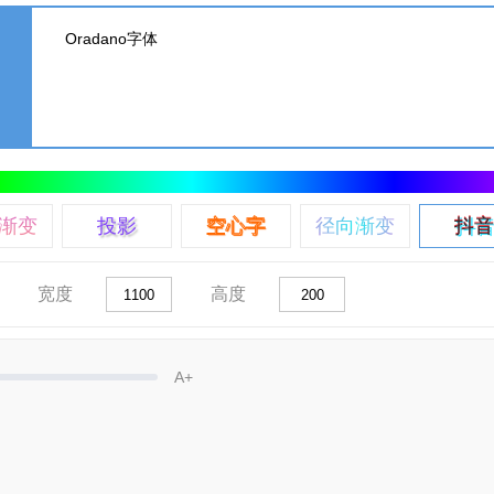
渐变
投影
空心字
径向渐变
抖音
宽度
高度
A+