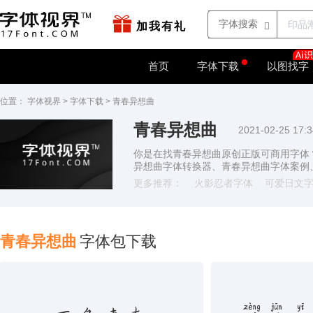
站点地图
字如网
加我有礼
首页
字体下载
以图找字
位置：
字体视界
>
字体下载
>
青春异想曲
青春异想曲
2021-02-25 17:3
你是在找青春异想曲原创正版可商用字体
异想曲字体转换器、青春异想曲字体案例
更多推荐：
火影忍者字体
可爱日文
青春异想曲
字体包下载