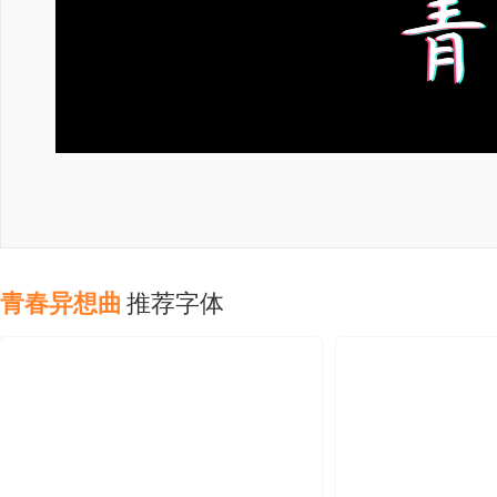
青春异想曲
推荐字体