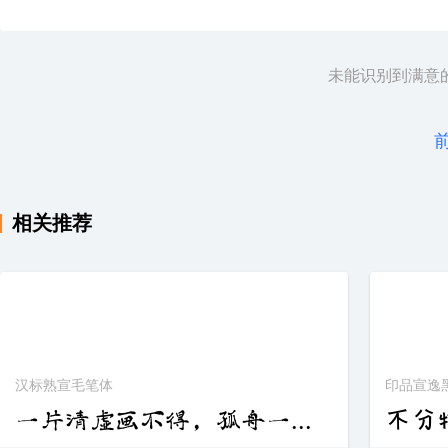
未能识别到满意
字体下载
相关推荐
大气磅礴毛笔字集
汉标熟宣毛笔体
印品宣逸
一片清虚画不得，孤舟一笠何精工
不分