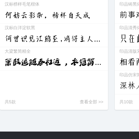
汉标榜样毛笔楷体
印品铸黑
何妨云影杂，榜样自天成
前事
汉标白洋淀软黑
印品清秀
何曾识见江鸥至，消得主人诗兴颠
只在
大梁繁简精全
印品清版
相看
箫鼓追随春社近，衣冠简朴古风存
印品仿宋
深林
共5款
查看全部 >>
共10款