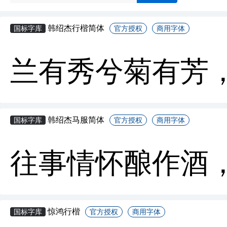
韩绍杰行楷简体
国标字库
官方授权
商用字体
兰有秀兮菊有芳
韩绍杰马服简体
国标字库
官方授权
商用字体
字体下载
往事情怀酿作酒
惊鸿行楷
国标字库
官方授权
商用字体
字体下载