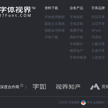
资料下载
业务产品
字库品牌
字体使用教程
字体授权
印品字库
版权公示系统
字体定制
义启字库
授权证书样张
免费字体
XFont
字体下载
商标字体
字语坊
字体图片
三极字库
视界知产
文道字库
字体转换器
上首造字
深度合作商
：
©️2023 字体视界
常年法律顾问：