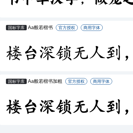
Aa般若楷书
国标字库
官方授权
商用字体
字体下载
楼台深锁无人到
Aa般若楷书加粗
国标字库
官方授权
商用字体
字体下载
楼台深锁无人到