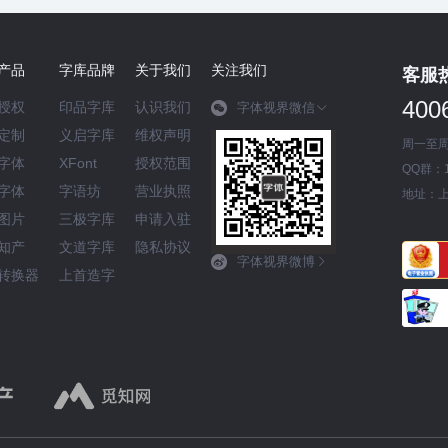
产品
字库品牌
关于我们
关注我们
客服
400
授权
印品字库
认识我们
字体视界微信
定制
义启字库
维权声明
周一至周五
字体
XFont
授权范围
QQ群：17
字体
字语坊
营业执照
地址：上
图片
三极字库
申请入驻
知产
文道字库
隐私协议
字体视界微博
转换器
上首造字