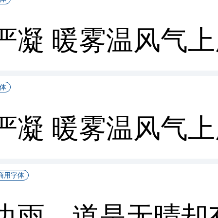
字体下载
收藏字体
相似字体
严凝 暖雾温风气上
体
字体下载
收藏字体
相似字体
严凝 暖雾温风气上
商用字体
字体下载
收藏字体
相似字体
边雨，道是无晴却