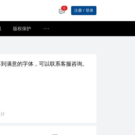
0
注册 / 登录
···
制
版权保护
不到满意的字体，可以联系客服咨询。
支持