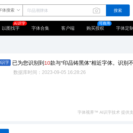
搜索
以图找字
字体合集
客户端
购买授权
字体定
AI识字
已为您识别到
10
款与“
印品铸黑体
”相近字体。识别
数据库时间：2023-09-05 16:28:26
字体视界™ AI识字技术 提供