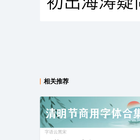
初出海涛疑
相关推荐
清明节商用字体合
字语云黑宋