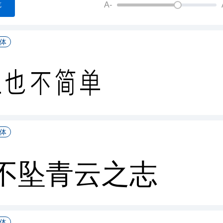
A-
览
体
但也不简单
体
字体下载
收藏字体
相似字体
不坠青云之志
体