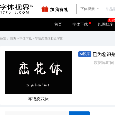
站点地图
字如网
加我有礼
首页
字体下载
以图找字
位置：
首页
>
字体下载
>
字语恋花体相近字体
AI识字
已为您识
数据库时间：20
字语恋花体