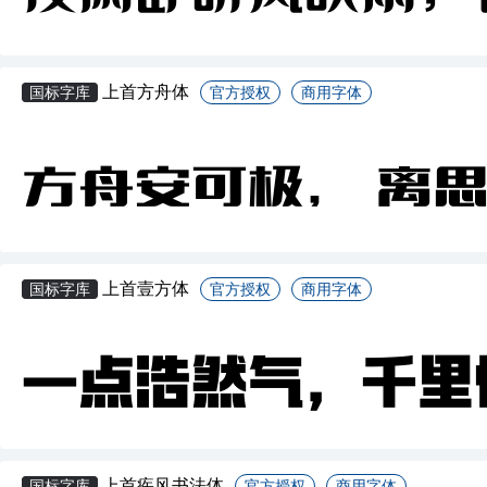
上首方舟体
国标字库
官方授权
商用字体
字体下载
方舟安可极， 离
上首壹方体
国标字库
官方授权
商用字体
字体下载
一点浩然气，千里
上首疾风书法体
国标字库
官方授权
商用字体