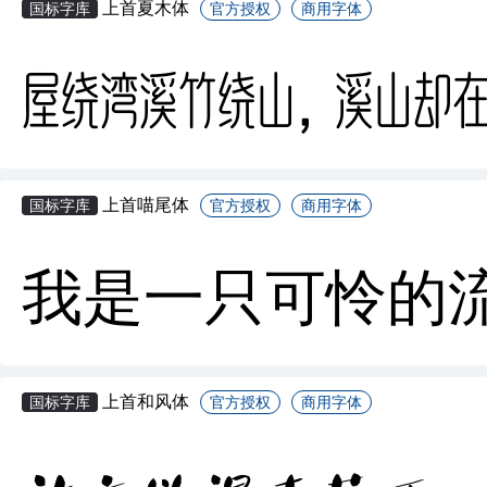
上首夏木体
国标字库
官方授权
商用字体
字体下载
屋绕湾溪竹绕山，溪山却
上首喵尾体
国标字库
官方授权
商用字体
字体下载
我是一只可怜的
上首和风体
国标字库
官方授权
商用字体
字体下载