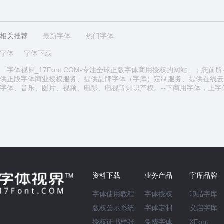
相关推荐
最新字体
热门字体
字体
zihunchuangcuhei Regular
汉宗楷字体
字体下载
龙吟书写字体
飘逸行楷字体
ios14
汉标思密达
吹散字体
上首正雅体字体
Akrobat字体
隶变
中
蒙纳超刚黑
「字体视界_17Font.COM-专注全球正版字体商用授权的网站」；您前
供正版字体商业授权服务、提供品牌字体（字库）定制服务、提供在线云字
字体、音乐、图片、视频、电影、电视等知识产权。--下商用字体，上字
资料下载
业务产品
字库品牌
字体使用教程
字体授权
印品字库
版权公示系统
字体定制
义启字库
授权证书样张
免费字体
XFont