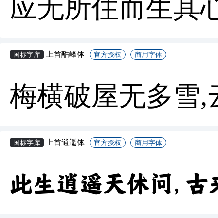
应无所住而生其
上首酷峰体
国标字库
官方授权
商用字体
字体下载
梅横破屋无多雪,
上首逍遥体
国标字库
官方授权
商用字体
字体下载
此生逍遥天休问，古