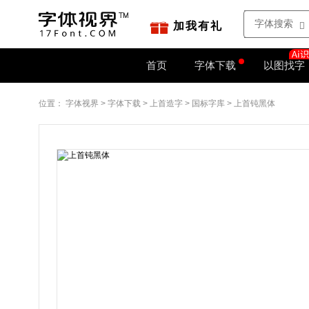
站点地图
字如网
加我有礼
首页
字体下载
以图找字
位置：
字体视界
>
字体下载
>
上首造字
>
国标字库
>
上首钝黑体