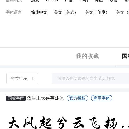
使用场景
游戏
LOGO
广告
印刷
屏显
动漫
影
字体语言
简体中文
英文（英式）
英文（印度）
英文（
我的收藏
国
汉呈王天喜英雄体
国标字库
官方授权
商用字体
大风起兮云飞扬