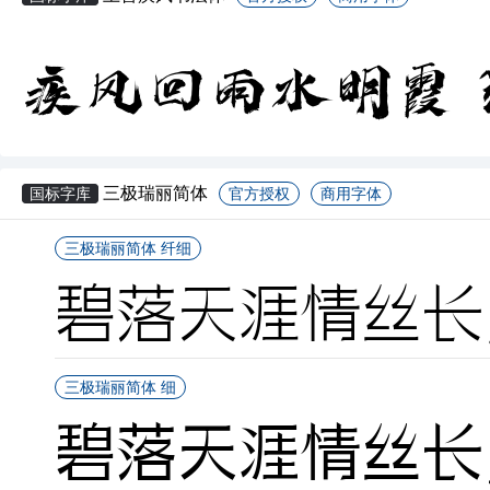
字体下载
疾风回雨水明霞
三极瑞丽简体
国标字库
官方授权
商用字体
字体下载
三极瑞丽简体 纤细
碧落天涯情丝长
三极瑞丽简体 细
碧落天涯情丝长