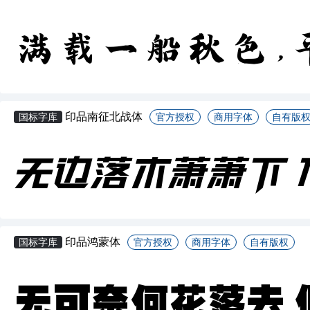
字体下载
满载一船秋色，
印品南征北战体
国标字库
官方授权
商用字体
自有版
字体下载
无边落木萧萧下 
印品鸿蒙体
国标字库
官方授权
商用字体
自有版权
字体下载
无可奈何花落去 