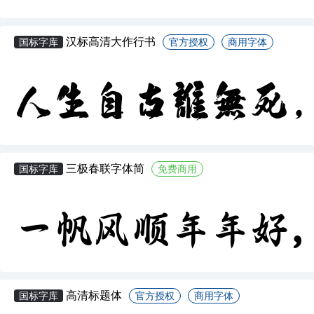
汉标高清大作行书
国标字库
官方授权
商用字体
字体下载
人生自古谁无死
三极春联字体简
国标字库
免费商用
字体下载
一帆风顺年年好
高清标题体
国标字库
官方授权
商用字体