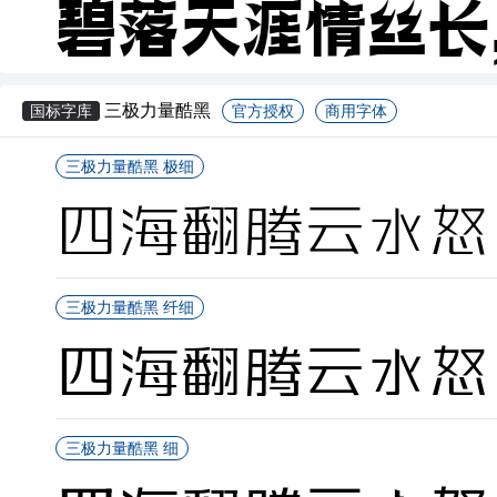
碧落天涯情丝长
三极力量酷黑
国标字库
官方授权
商用字体
三极力量酷黑 极细
四海翻腾云水怒
三极力量酷黑 纤细
四海翻腾云水怒
三极力量酷黑 细
字体下载