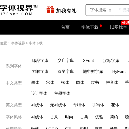
站点地图
字如网
加我有礼
首页
字体下载
以图找字
位置：
字体视界
>
字体下载
印品字库
义启字库
XFont
汉标字库
系列字体
邯郸字库
汉呈字库
施申财字库
HyFont
黑体
宋体
楷体
圆体
隶书
拼音体
手
中文类型
设计字体
主题字体
英文类型
衬线体
无衬线体
哥特体
手写体
花体
字体风格
衬线体
古风
时尚
古典
优雅
简约
稳