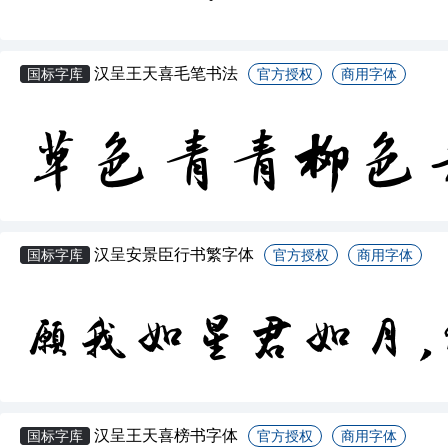
汉呈王天喜毛笔书法
国标字库
官方授权
商用字体
字体下载
草色青青柳色
汉呈安景臣行书繁字体
国标字库
官方授权
商用字体
字体下载
愿我如星君如月
汉呈王天喜榜书字体
国标字库
官方授权
商用字体