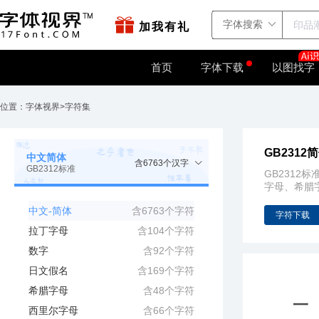
站点地图
字如网
加我有礼
首页
字体下载
以图找字
位置：
字体视界
>
字符集
GB231
中文简体
含6763个汉字
GB2312标准
GB2312
字母、希腊
中文-简体
含6763个字符
字符下载
拉丁字母
含104个字符
数字
含92个字符
日文假名
含169个字符
希腊字母
含48个字符
西里尔字母
含66个字符