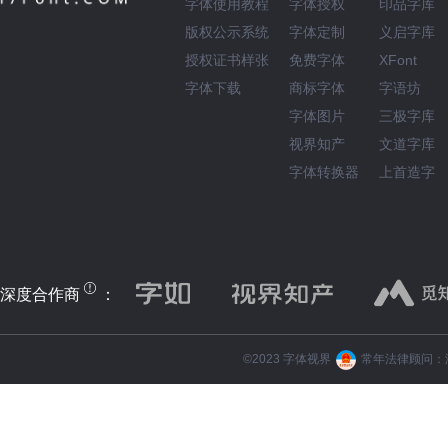
字体使用教程
字体授权
印品字库
版权公示系统
字体定制
义启字库
授权证书样张
免费字体
XFont
字体下载
商标字体
字语坊
字体图片
三极字库
视界知产
文道字库
字体转换器
上首造字
深度合作商
：
©️2023 字体视界
常年法律顾问：