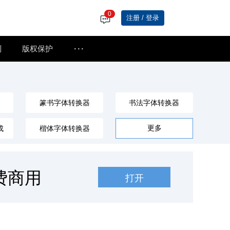
0
注册 / 登录
···
制
版权保护
篆书字体转换器
书法字体转换器
更多
成
楷体字体转换器
毛笔字体转换器
艺术创意字体转换器
时尚字体转换器
器
行楷字体转换器
仿宋体转换器
广告字体转换器
Fonts工具在线转换器