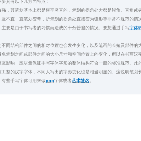
主要具有以下几方面特点：
，其笔划基本上都是横平竖直的，笔划的拐角处大都是锐角、直角或尖
、竖不直，直笔划变弯，折笔划的拐角处直接变为弧形等非常不规范的情
主要是由于书写者的习惯而造成的十分普遍的情况。要想通过手写
字体
不同结构部件之间的相对位置也会发生变化，以及笔画的长短及部件的
笔划之间或部件之间的大小尺寸和空间位置上的变化，所以在书写汉字
相互影响，应尽量保证手写字体字形的整体结构符合一般的标准规范。此
较工整的汉字字体，不同人写出的字形变化也是相当明显的。这说明笔划
，有些手写字体可用来做
pop
字体或者
艺术签名
。
换器
杰永乐大典体
韩文字体字体转换器
Aa综艺圆
Aa幸运星
日文字体转换器
Aa新筑黑
变体美术字转换器
在线书
404未知字体字体转换器
qt86字体转换器
爱字体字体转换器
甲骨文字
51款字体在线生成
135编辑器