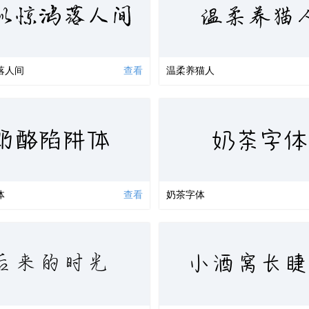
似惊鸿落人间
温柔养猫
落人间
查看
温柔养猫人
奶茶字体
奶酪陷阱体
体
查看
奶茶字体
后来的时光
小酒窝长睫