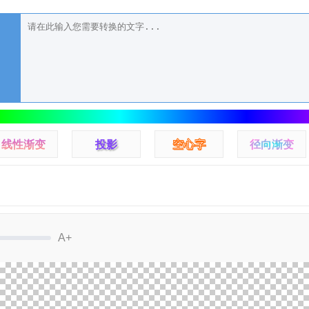
线性渐变
投影
空心字
径向渐变
A+