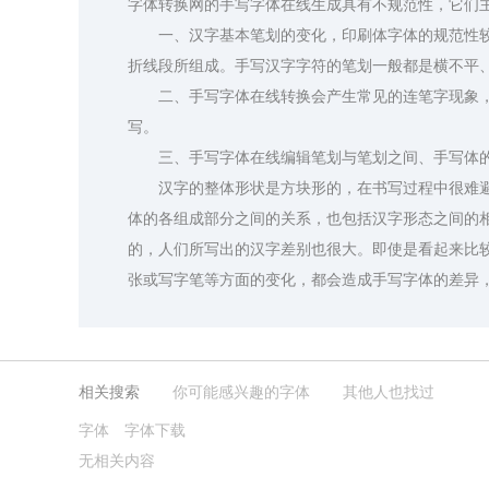
字体转换网的手写字体在线生成具有不规范性，它们
一、汉字基本笔划的变化，印刷体字体的规范性较强
折线段所组成。手写汉字字符的笔划一般都是横不平
二、手写字体在线转换会产生常见的连笔字现象，
写。
三、手写字体在线编辑笔划与笔划之间、手写体的
汉字的整体形状是方块形的，在书写过程中很难避免
体的各组成部分之间的关系，也包括汉字形态之间的
的，人们所写出的汉字差别也很大。即使是看起来比
张或写字笔等方面的变化，都会造成手写字体的差异
相关搜索
你可能感兴趣的字体
其他人也找过
字体
北半川像素潮玩体
微软雅黑字体转换器
字体下载
Aa浪客行
第一字体字体转换器
Aa剑宗楷
邯郸赵王体
站长字体字体转
韩绍
我的字体转换器
点阵字体转换器
田英章楷体字体转换器
无相关内容
字体识别转换器
圣诞节字体转换器
花藤体在线生成器
2