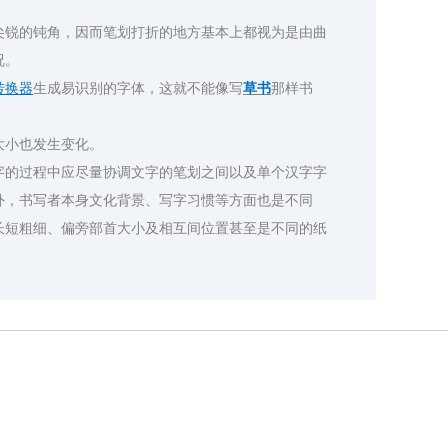
锐的钝角，因而笔划打折的地方基本上都视为是由曲
况。
转换器
生成易识别的字体，这就不能像写
草书
那样书
大小也发生变化。
的过程中应尽量协调文字的笔划之间以及单个汉字字
外，书写者本身文化背景、写字习惯等方面也是不同
长短粗细、偏旁部首大小及相互间位置甚至是不同的纸
法生成器
微信彩色昵称字体转换器
火山字型字体转换器
体转换器
金文字体转换器
火星字体转换器
求字体转换器