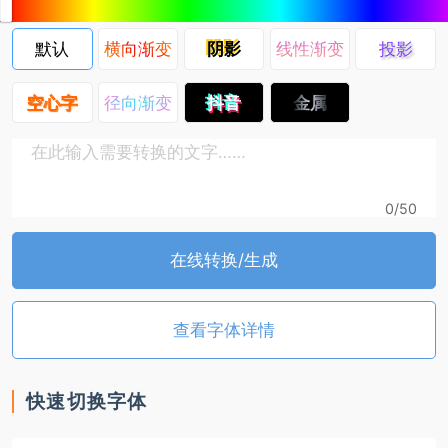
动
专
区
默认
横向渐变
阴影
线性渐变
投影
空心字
径向渐变
抖音
金属
0
/50
在线转换/生成
查看字体详情
快速切换字体