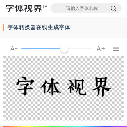
首
页
字体转换器在线生成字体
字
体
下
载
A-
A+
字
体
转
换
器
搜
字
体
高
端
定
制
字
体
公
益
活