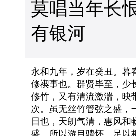
莫唱当年长
有银河
永和九年，岁在癸丑。暮
修禊事也。群贤毕至，少
修竹，又有清流激湍，映
次。虽无丝竹管弦之盛，
日也，天朗气清，惠风和
盛。所以游目骋怀，足以