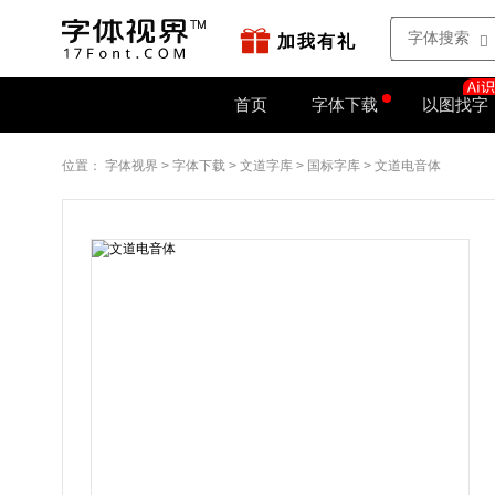
站点地图
字如网
加我有礼
首页
字体下载
以图找字
位置：
字体视界
>
字体下载
>
文道字库
>
国标字库
>
文道电音体