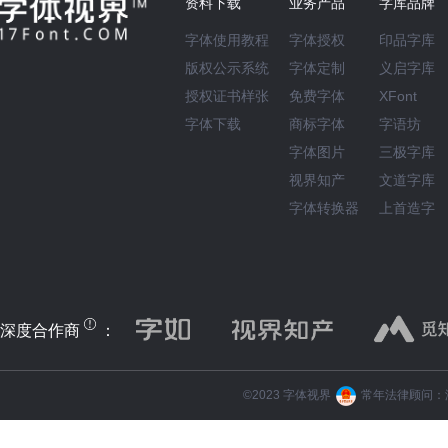
资料下载
业务产品
字库品牌
字体使用教程
字体授权
印品字库
版权公示系统
字体定制
义启字库
授权证书样张
免费字体
XFont
字体下载
商标字体
字语坊
字体图片
三极字库
视界知产
文道字库
字体转换器
上首造字
深度合作商
：
©️2023 字体视界
常年法律顾问：