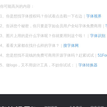
你可能高兴的内容：
1、你是想找字体授权吗？你试着点击戳一下右边｜
字体视界
2、告诉您个秘密，你只要是字如会员用户全站字体免费商用｜
3、图片上用的是什么字体呢？你就要用到这个啦！｜
字体识别
4、看看大家都在找什么样的字体？｜
搜字体网
4、您是想找不花钱的免费可商用开源字体吗？赶紧试试｜
51Fo
5、做logo，又不用设计工具，不妨你试试：｜
字体转换器