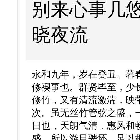
别来心事几
晓夜流
永和九年，岁在癸丑。暮
修禊事也。群贤毕至，少
修竹，又有清流激湍，映
次。虽无丝竹管弦之盛，
日也，天朗气清，惠风和
盛。所以游目骋怀，足以