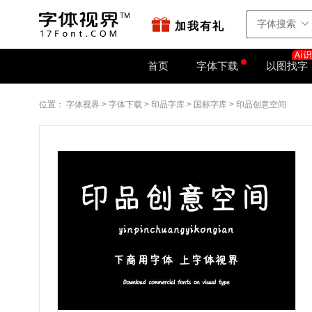
站点地图
字如网
加我有礼
首页
字体下载
以图找字
位置：
字体视界
>
字体下载
>
印品字库
>
国标字库
>
印品创意空间