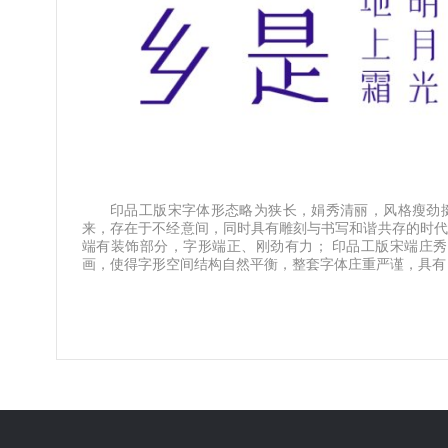
印品工版宋字体形态略为狭长，娟秀清丽，风格瘦劲
来，存在于不经意间，同时具有雕刻与书写和谐共存的时代感
端有装饰部分，字形端正、刚劲有力； 印品工版宋端庄
画，使得字形空间结构自然平衡，整套字体庄重严谨，具有