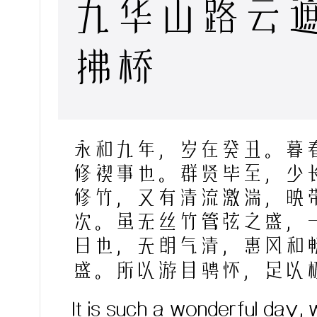
九华山路云遮
拂桥
永和九年，岁在癸丑。暮
修禊事也。群贤毕至，少
修竹，又有清流激湍，映
次。虽无丝竹管弦之盛，
日也，天朗气清，惠风和
盛。所以游目骋怀，足以
It is such a wonderful day, 