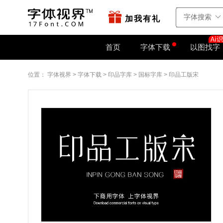
站点地图
字如网
加我有礼
首页
字体下载
以图找字
位置：
字体视界
>
字体下载
>
印品字库
>
国标字库
>
印品工版宋