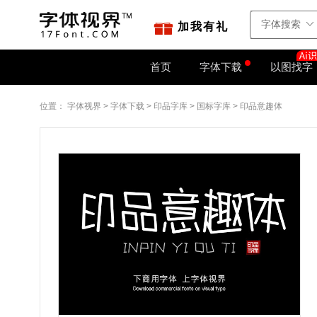
站点地图
字如网
加我有礼
首页
字体下载
以图找字
位置：
字体视界
>
字体下载
>
印品字库
>
国标字库
>
印品意趣体