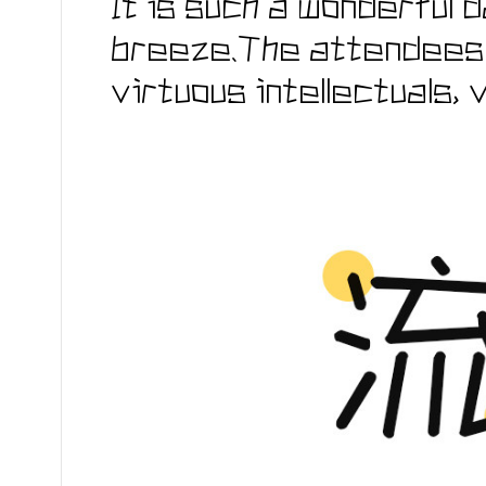
It is such a wonderful d
breeze.The attendees o
virtuous intellectuals, 