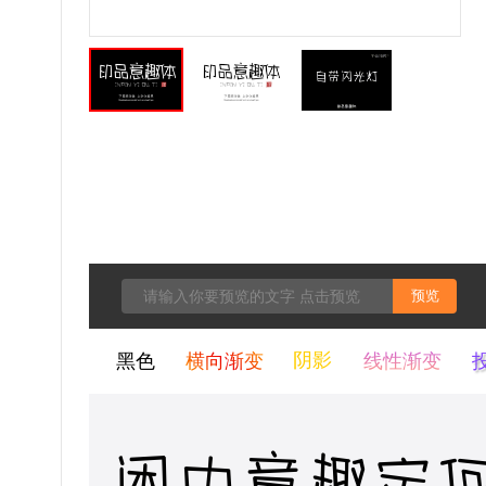
预览
黑色
横向渐变
阴影
线性渐变
闲中意趣定何