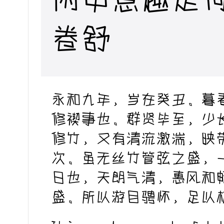
卷舒
永和九年，岁在癸丑。暮
修禊事也。群贤毕至，少
修竹，又有清流激湍，映
次。虽无丝竹管弦之盛，
日也，天朗气清，惠风和
盛。所以游目骋怀，足以