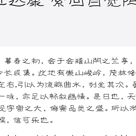
。暮春之初，会于会稽山阴之兰亭
少长咸集。此地有崇山峻岭，茂林修
左右,引以为流觞曲水，列坐其次。
一咏，亦足以畅叙幽情。是日也，
仰观宇宙之大，俯察品类之盛。所以
娱，信可乐也。