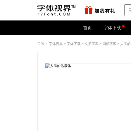
站点地图
字如网
加我有礼
首页
字体下载
位置：
字体视界
>
字体下载
>
义启字库
>
国标字库
>
人民的