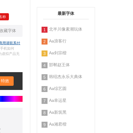
最新字体
 名称
北半川像素潮玩体
1
收藏字体
Aa浪客行
2
商用请联系付
（手机如何
Aa剑宗楷
3
体为虚拟产品无
邯郸赵王体
4
韩绍杰永乐大典体
5
特效
Aa综艺圆
6
Aa幸运星
7
Aa新筑黑
8
阻
Aa湘君楷
9