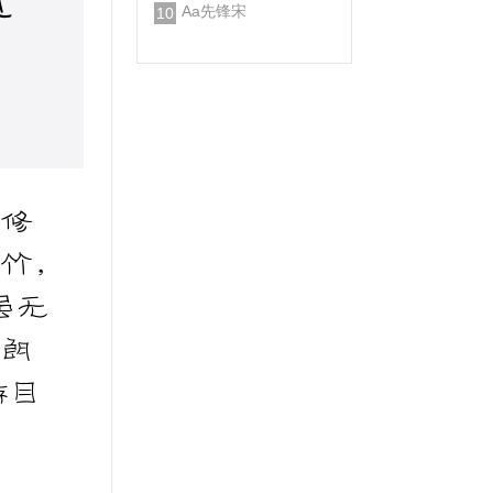
Aa先锋宋
10
，修
竹，
虽无
天朗
游目