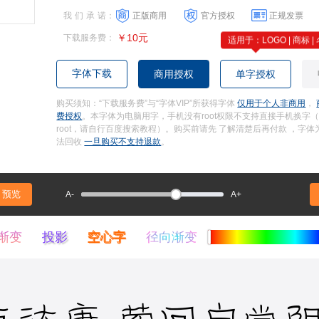
我们承诺
：
正版商用
官方授权
正规发票
￥10元
下载服务费
：
适用于：LOGO | 商标 |
字体下载
商用授权
单字授权
购买须知：“下载服务费”与“字体VIP”所获得字体
仅用于个人非商用
，
费授权
。本字体为电脑用字，手机没有root权限不支持直接手机换字
root，请自行百度搜索教程）。购买前请先 了解清楚后再付款 ，字
法回收
一旦购买不支持退款
。
预览
A-
A+
渐变
投影
空心字
径向渐变
五达康 萦回自觉