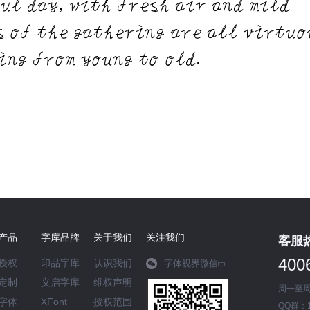
ul day, with fresh air and mild
s of the gathering are all virtuo
ing from young to old.
产品
字库品牌
关于我们
关注我们
客服
400
授权
印品字库
认识我们
字体视界微信
定制
义启字库
维权声明
周一至周五
字体
XFont
授权范围
QQ群：17