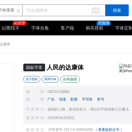
搜索
以图找字
字体合集
客户端
购买授权
字体定
达康体
人民的达康体
国标字库
自有版权
官方授权
商用字体
编码
：
GB2312(国标)
标签
：
广告
动漫
影视
手写体
隶书
字体简介
：
虚拟的人物，真实的名义，谨以此字体致敬公正廉洁
更新时间
：
2023年06月05日
版权登记
：
沪作登字-2017-F-00843200
（ 查看版权证书 ）