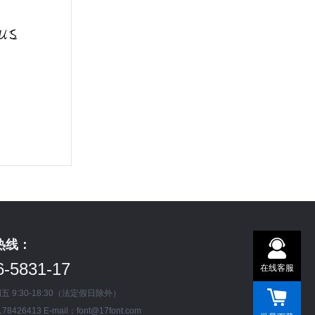
us
热线：
在线客
工作日：9
6-5831-17
在线客服
 9:30-18:30（法定假日除外）
8426413 E-mail：font@17font.com