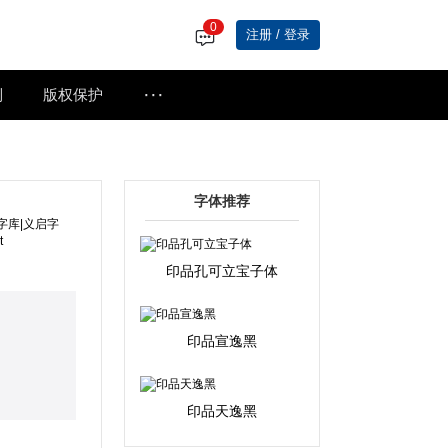
0
注册 / 登录
···
制
版权保护
字体推荐
印品孔可立宝子体
印品宣逸黑
。
印品天逸黑