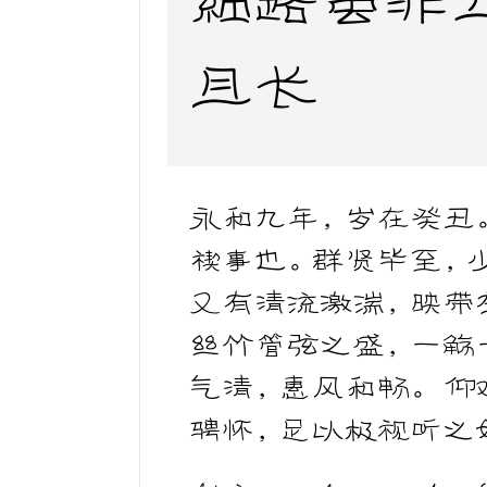
且长
永和九年，岁在癸丑
禊事也。群贤毕至，
又有清流激湍，映带
丝竹管弦之盛，一觞
气清，惠风和畅。 
骋怀，足以极视听之