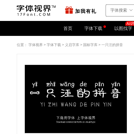
站点地图
字如网
加我有礼
首页
字体下载
以图找字
位置：
字体视界
>
字体下载
>
义启字库
>
国标字库
>
一只汪的拼音