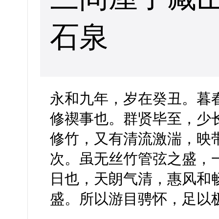
石泉
永和九年，岁在癸丑。暮
修禊事也。群贤毕至，少
修竹，又有清流激湍，映
次。虽无丝竹管弦之盛，
日也，天朗气清，惠风和
盛。所以游目骋怀，足以