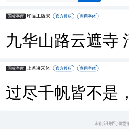
印品工版宋
国标字库
官方授权
商用字体
九华山路云遮寺 
上首凌宋体
国标字库
官方授权
商用字体
字体下载
过尽千帆皆不是
未能识别到满意