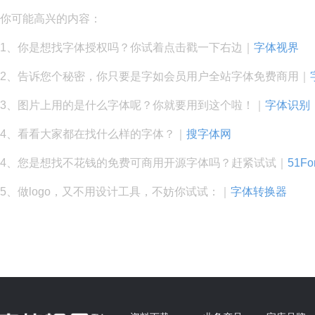
你可能高兴的内容：
1、你是想找字体授权吗？你试着点击戳一下右边｜
字体视界
2、告诉您个秘密，你只要是字如会员用户全站字体免费商用｜
3、图片上用的是什么字体呢？你就要用到这个啦！｜
字体识别
4、看看大家都在找什么样的字体？｜
搜字体网
4、您是想找不花钱的免费可商用开源字体吗？赶紧试试｜
51Fo
5、做logo，又不用设计工具，不妨你试试：｜
字体转换器