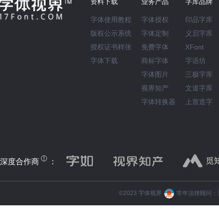
资料下载
业务产品
字库品牌
字体使用教程
字体授权
印品字库
版权公示系统
字体定制
义启字库
授权证书样张
免费字体
XFont
字体下载
商标字体
字语坊
字体图片
三极字库
视界知产
文道字库
字体转换器
上首造字
深度合作商
：
©️2023 字体视界
常年法律顾问：