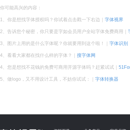
你可能高兴的内容：
1、你是想找字体授权吗？你试着点击戳一下右边｜
字体视界
2、告诉您个秘密，你只要是字如会员用户全站字体免费商用｜
3、图片上用的是什么字体呢？你就要用到这个啦！｜
字体识别
4、看看大家都在找什么样的字体？｜
搜字体网
4、您是想找不花钱的免费可商用开源字体吗？赶紧试试｜
51Fo
5、做logo，又不用设计工具，不妨你试试：｜
字体转换器