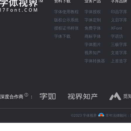
资料下载
业务产品
字库品牌
字体使用教程
字体授权
印品字库
版权公示系统
字体定制
义启字库
授权证书样张
免费字体
XFont
字体下载
商标字体
字语坊
字体图片
三极字库
视界知产
文道字库
字体转换器
上首造字
深度合作商
：
©️2023 字体视界
常年法律顾问：