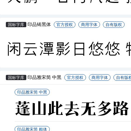
印品铸黑体
国标字库
官方授权
商用字体
自有版权
字体下载
闲云潭影日悠悠 
印品雅宋简 中黑
国标字库
官方授权
商用字体
自有版
字体下载
印品雅宋简 中黑
蓬山此去无多路
印品雅宋简 粗体