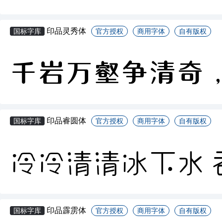
印品灵秀体
国标字库
官方授权
商用字体
自有版权
字体下载
千岩万壑争清奇
印品睿圆体
国标字库
官方授权
商用字体
自有版权
字体下载
冷冷清清冰下水 
印品霹雳体
国标字库
官方授权
商用字体
自有版权