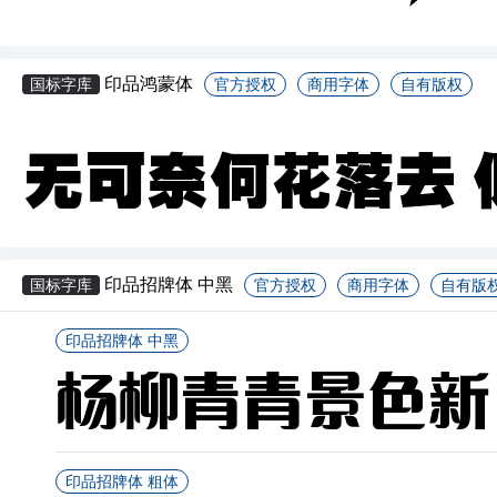
印品鸿蒙体
国标字库
官方授权
商用字体
自有版权
字体下载
无可奈何花落去 
印品招牌体 中黑
国标字库
官方授权
商用字体
自有版
字体下载
印品招牌体 中黑
杨柳青青景色新
印品招牌体 粗体