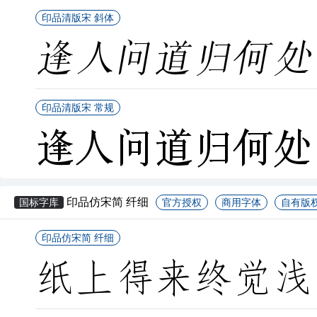
印品清版宋 斜体
逢人问道归何处
印品清版宋 常规
逢人问道归何处
印品仿宋简 纤细
国标字库
官方授权
商用字体
自有版
印品仿宋简 纤细
纸上得来终觉浅