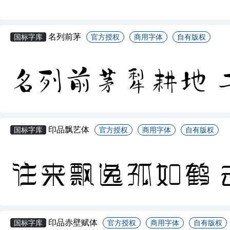
名列前茅
国标字库
官方授权
商用字体
自有版权
名列前茅犁耕地 
印品飘艺体
国标字库
官方授权
商用字体
自有版权
字体下载
往来飘逸孤如鹤 
印品赤壁赋体
国标字库
官方授权
商用字体
自有版权