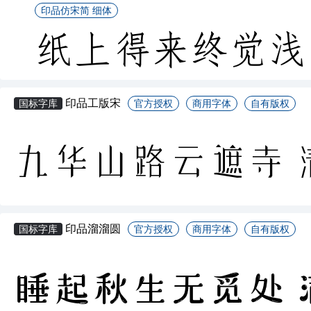
印品仿宋简 细体
纸上得来终觉浅
印品工版宋
国标字库
官方授权
商用字体
自有版权
九华山路云遮寺 
字体下载
印品溜溜圆
国标字库
官方授权
商用字体
自有版权
字体下载
睡起秋生无觅处 