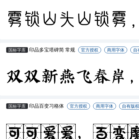
字体下载
雾锁山头山锁雾
印品多宝塔碑简 常规
国标字库
官方授权
商用字体
自
字体下载
双双新燕飞春岸
印品百变习格体
国标字库
官方授权
商用字体
自有版
字体下载
可可爱爱，百变