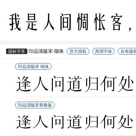
字体下载
我是人间惆怅客
印品清版宋 细体
国标字库
官方授权
商用字体
自有版
字体下载
印品清版宋 细体
逢人问道归何处
印品清版宋青春版
逢人问道归何处