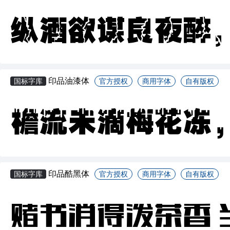
字体下载
纵酒欲谋良夜醉
印品油漆体
国标字库
官方授权
商用字体
自有版权
字体下载
檐流未滴梅花冻
印品酷黑体
国标字库
官方授权
商用字体
自有版权
赌书消得泼茶香 