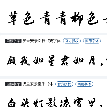
字体下载
草色青青柳色
汉呈安景臣行书繁字体
国标字库
官方授权
商用字体
字体下载
愿我如星君如月
汉呈安景臣手书体
国标字库
官方授权
商用字体
字体下载
白头灯影凉宵里