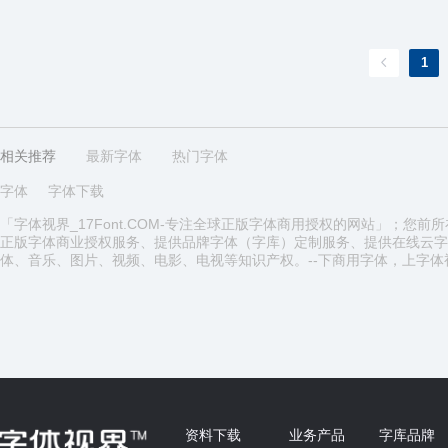
字体下载
1
相关推荐
最新字体
热门字体
字体
zihunchuangcuhei Regular
辞职报告字体
字体下载
涟漪字体
煲仔饭字体
ios14
汉标思密达
堂清字体
上首正雅体字体
典藏字体
手写楷体字
隶变
蒙纳超刚黑
「字体视界_17Font.COM-专注全球正版字体商用授权的网站」；您前
正版字体商业授权服务、提供品牌字体（字库）定制服务、提供在线云字体
体、音乐、图片、视频、电影、电视等知识产权。--下商用字体，上字体
资料下载
业务产品
字库品牌