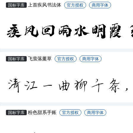
上首疾风书法体
国标字库
官方授权
商用字体
字体下载
疾风回雨水明霞
飞萤落薰草
国标字库
官方授权
商用字体
字体下载
清江一曲柳千条
粉色甜系手账
国标字库
官方授权
商用字体
字体下载