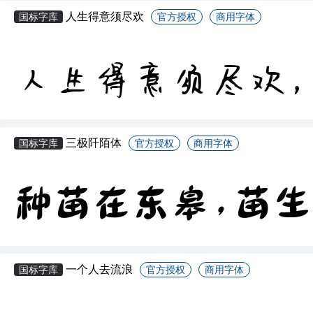
人生得意须尽欢
国标字库
官方授权
商用字体
字体下载
人生得意须尽欢
三极阡陌体
国标字库
官方授权
商用字体
字体下载
种苗在东皋,苗
一个人去流浪
国标字库
官方授权
商用字体
字体下载