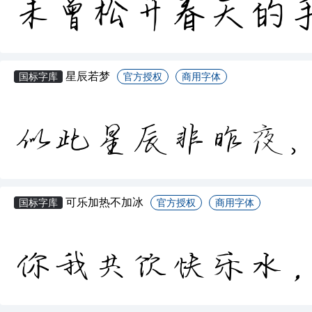
未曾松开春天的
星辰若梦
国标字库
官方授权
商用字体
字体下载
似此星辰非昨夜
可乐加热不加冰
国标字库
官方授权
商用字体
字体下载
你我共饮快乐水