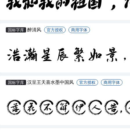
我和我的祖国，
醉清风
国标字库
官方授权
商用字体
字体下载
浩瀚星辰繁如景
汉呈王天喜水墨中国风
国标字库
官方授权
商用字体
字体下载
落花不解伊人苦，