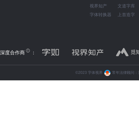
视界知产
文道字库
字体转换器
上首造字
深度合作商
：
©️2023 字体视界
常年法律顾问：