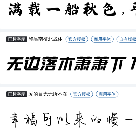
满载一船秋色，
印品南征北战体
国标字库
官方授权
商用字体
自有版
字体下载
无边落木萧萧下 
爱的目光无所不在
国标字库
官方授权
商用字体
字体下载
幸福可以来的慢