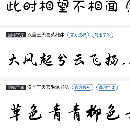
此时相望不相闻 
汉呈王天喜英雄体
国标字库
官方授权
商用字体
字体下载
大风起兮云飞扬
汉呈王天喜毛笔书法
国标字库
官方授权
商用字体
字体下载
草色青青柳色