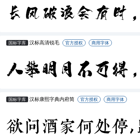
长风破浪会有时
汉标高清锐毛
国标字库
官方授权
商用字体
字体下载
人攀明月不可得
汉标康熙字典内府简
国标字库
官方授权
商用字体
字体下载
欲问酒家何处停