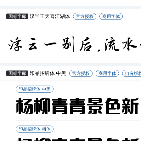
汉呈王天喜江湖体
国标字库
官方授权
商用字体
字体下载
浮云一别后,流水
印品招牌体 中黑
国标字库
官方授权
商用字体
自有版
字体下载
印品招牌体 中黑
杨柳青青景色新
印品招牌体 粗体